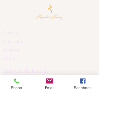
Nosotros
Colección
Contacto
Tienda
Enlaces de interés
Políticas de Privacidad
Phone
Email
Facebook
Política de Cookis
Términos y Condiciones
Aviso Legal
Dirección
Calle Nicanor Piñole
Castrillón Asturias