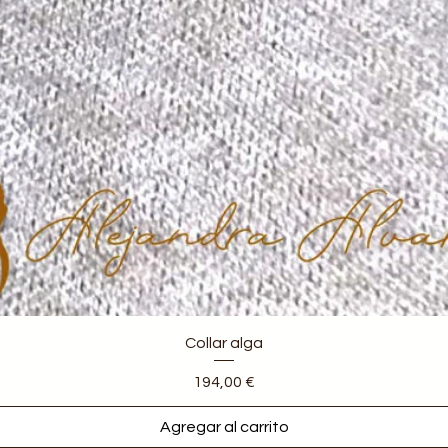
Vista rápida
Collar alga
Precio
194,00 €
Agregar al carrito