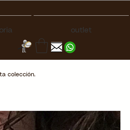
oria
outlet
ta colección.