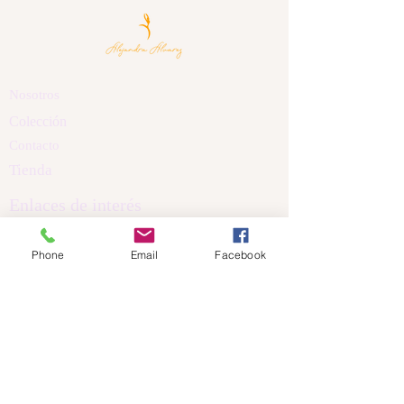
Nosotros
Colección
Contacto
Tienda
Enlaces de interés
Políticas de Privacidad
Phone
Email
Facebook
Política de Cookis
Términos y Condiciones
Aviso Legal
Dirección
Calle Nicanor Piñole
Castrillón Asturias