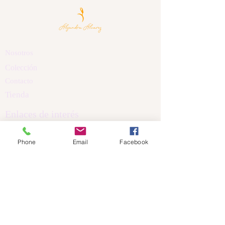
Nosotros
Colección
Contacto
Tienda
Enlaces de interés
Políticas de Privacidad
Phone
Email
Facebook
Política de Cookis
Términos y Condiciones
Aviso Legal
Dirección
Calle Nicanor Piñole
Castrillón Asturias