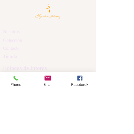
Nosotros
Colección
Contacto
Tienda
Enlaces de interés
Políticas de Privacidad
Phone
Email
Facebook
Política de Cookis
Términos y Condiciones
Aviso Legal
Dirección
Calle Nicanor Piñole
Castrillón Asturias