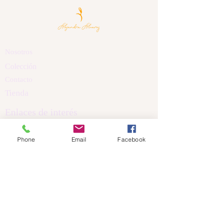
Nosotros
Colección
Contacto
Tienda
Enlaces de interés
Políticas de Privacidad
Phone
Email
Facebook
Política de Cookis
Términos y Condiciones
Aviso Legal
Dirección
Calle Nicanor Piñole
Castrillón Asturias