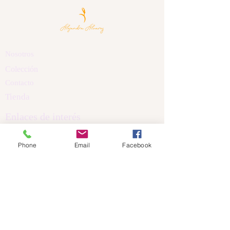
Nosotros
Colección
Contacto
Tienda
Enlaces de interés
Políticas de Privacidad
Phone
Email
Facebook
Política de Cookis
Términos y Condiciones
Aviso Legal
Dirección
Calle Nicanor Piñole
Castrillón Asturias