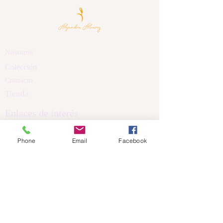
Nosotros
Colección
Contacto
Tienda
Enlaces de interés
Políticas de Privacidad
Phone
Email
Facebook
Política de Cookis
Términos y Condiciones
Aviso Legal
Dirección
Calle Nicanor Piñole
Castrillón Asturias