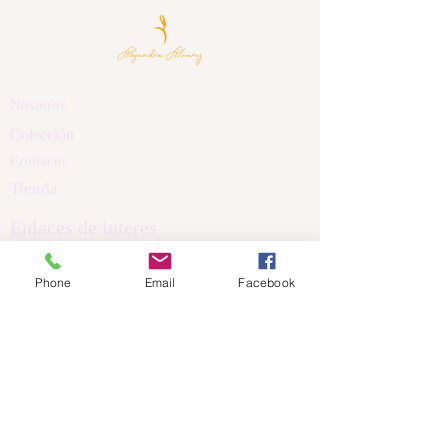
Nosotros
Colección
Contacto
Tienda
Enlaces de interés
Políticas de Privacidad
Phone
Email
Facebook
Política de Cookis
Términos y Condiciones
Aviso Legal
Dirección
Calle Nicanor Piñole
Castrillón Asturias