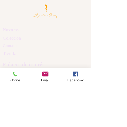
Nosotros
Colección
Contacto
Tienda
Enlaces de interés
Políticas de Privacidad
Phone
Email
Facebook
Política de Cookis
Términos y Condiciones
Aviso Legal
Dirección
Calle Nicanor Piñole
Castrillón Asturias