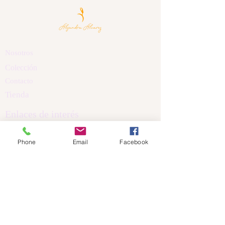
Nosotros
Colección
Contacto
Tienda
Enlaces de interés
Políticas de Privacidad
Phone
Email
Facebook
Política de Cookis
Términos y Condiciones
Aviso Legal
Dirección
Calle Nicanor Piñole
Castrillón Asturias